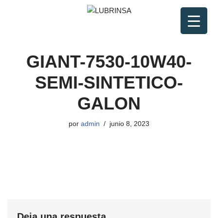
Saltar
al
contenido
GIANT-7530-10W40-
SEMI-SINTETICO-
GALON
por
admin
junio 8, 2023
Deja una respuesta