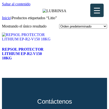
Saltar al contenido
Inicio
\
Productos etiquetados “Litio”
Mostrando el único resultado
REPSOL PROTECTOR
LITHIUM EP-R2-V150
18KG
Contáctenos