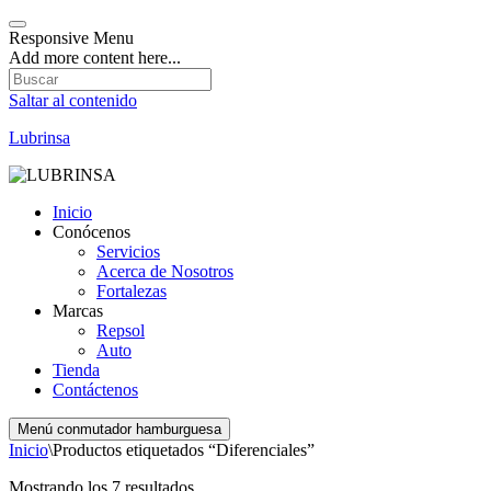
Responsive Menu
Add more content here...
Saltar al contenido
Lubrinsa
Inicio
Conócenos
Servicios
Acerca de Nosotros
Fortalezas
Marcas
Repsol
Auto
Tienda
Contáctenos
Menú conmutador hamburguesa
Inicio
\
Productos etiquetados “Diferenciales”
Mostrando los 7 resultados